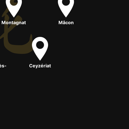
Montagnat
Mâcon
ès-
Ceyzériat