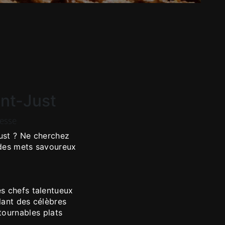
int-Just
resse
Just ? Ne cherchez
r des mets savoureux
es chefs talentueux
lant des célèbres
tournables plats