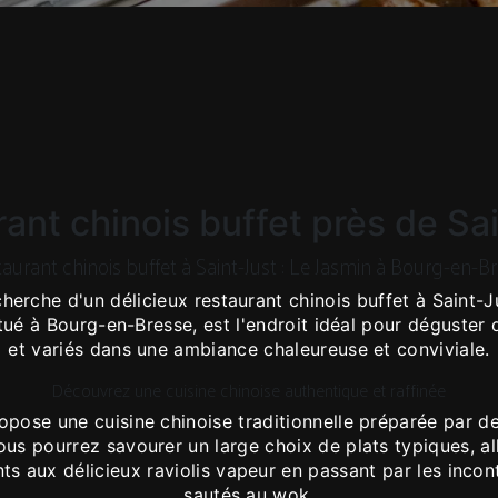
ant chinois buffet près de Sa
aurant chinois buffet à Saint-Just : Le Jasmin à Bourg-en-B
cherche d'un délicieux restaurant chinois buffet à Saint-
itué à Bourg-en-Bresse, est l'endroit idéal pour déguste
et variés dans une ambiance chaleureuse et conviviale.
Découvrez une cuisine chinoise authentique et raffinée
pose une cuisine chinoise traditionnelle préparée par d
ous pourrez savourer un large choix de plats typiques, al
nts aux délicieux raviolis vapeur en passant par les incon
sautés au wok.