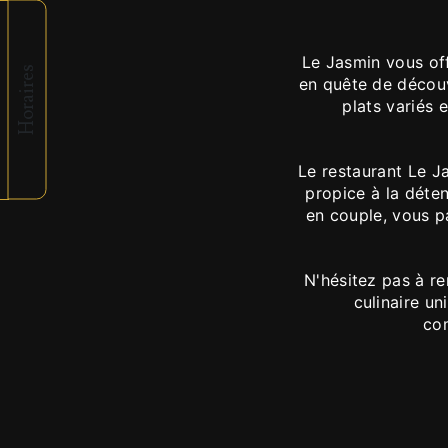
Le Jasmin vous off
Horaires
en quête de découv
plats variés 
Le restaurant Le J
propice à la déten
en couple, vous 
N'hésitez pas à r
culinaire un
com