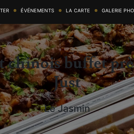
TER
ÉVÉNEMENTS
LA CARTE
GALERIE PH
 chinois buffet prè
Just
Le Jasmin