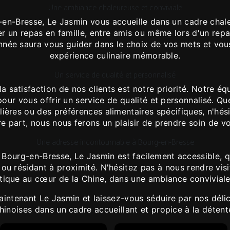
Une ambiance chaleureuse et conviviale
n-Bresse, Le Jasmin vous accueille dans un cadre chale
r un repas en famille, entre amis ou même lors d'un repa
nnée saura vous guider dans le choix de vos mets et vous
expérience culinaire mémorable.
Un service de qualité et personnalisé
a satisfaction de nos clients est notre priorité. Notre 
our vous offrir un service de qualité et personnalisé. Q
lières ou des préférences alimentaires spécifiques, n'hés
re part, nous nous ferons un plaisir de prendre soin de v
Une adresse incontournable à Bourg-en-Bresse
 Bourg-en-Bresse, Le Jasmin est facilement accessible, 
le ou résidant à proximité. N'hésitez pas à nous rendre vi
ntique au cœur de la Chine, dans une ambiance conviviale
ntenant Le Jasmin et laissez-vous séduire par nos délic
hinoises dans un cadre accueillant et propice à la détent