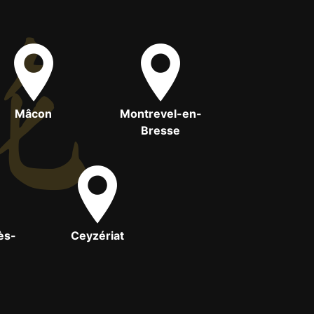
Mâcon
Montrevel-en-
Bresse
ès-
Ceyzériat