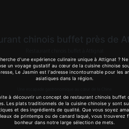
rant chinois buffet près de A
Restaurant chinois buffet à Attignat
cherche d'une expérience culinaire unique à Attignat ? Ne
se un voyage gustatif au cœur de la cuisine chinoise sou
resse, Le Jasmin est l'adresse incontournable pour les 
asiatiques dans la région.
Une escapade gastronomique au cœur de la Chine
ite à découvrir un concept de restaurant chinois buffet q
s. Les plats traditionnels de la cuisine chinoise y sont 
iques et des ingrédients de qualité. Que vous soyez ama
uleaux de printemps ou de canard laqué, vous trouverez 
bonheur dans notre large sélection de mets.