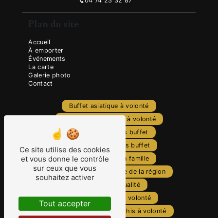
04 74 23 32 87
Plan du site
Accueil
À emporter
Événements
La carte
Galerie photo
Contact
Buffet asiatique à volonté
Restaurant asiatique à volonté
Restaurant chinois buffet
Restaurant japonais buffet
Ce site utilise des cookies
et vous donne le contrôle
Buffet asiatique en famille
sur ceux que vous
Meilleur buffet asiatique de la région
souhaitez activer
Plats chinois qualité
Cuisine japonaise à volonté
Tout accepter
Wok à volonté
Sushis à volonté