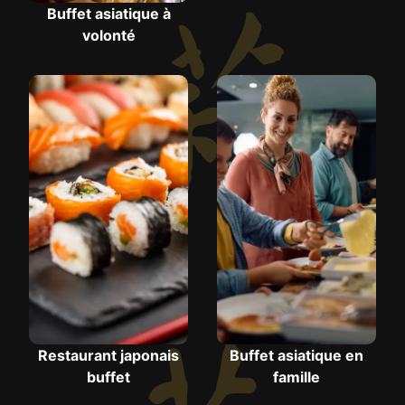
Buffet asiatique à
volonté
Restaurant japonais
Buffet asiatique en
buffet
famille